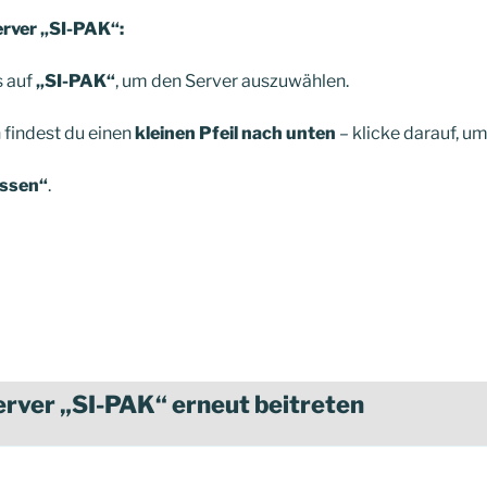
erver „SI-PAK“:
s auf
„SI-PAK“
, um den Server auszuwählen.
findest du einen
kleinen Pfeil nach unten
– klicke darauf, u
assen“
.
rver „SI-PAK“ erneut beitreten