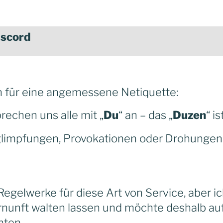
iscord
n für eine angemessene Netiquette:
rechen uns alle mit „
Du
“ an – das „
Duzen
“ is
glimpfungen, Provokationen oder Drohunge
egelwerke für diese Art von Service, aber ic
ernunft walten lassen und möchte deshalb au
hten.